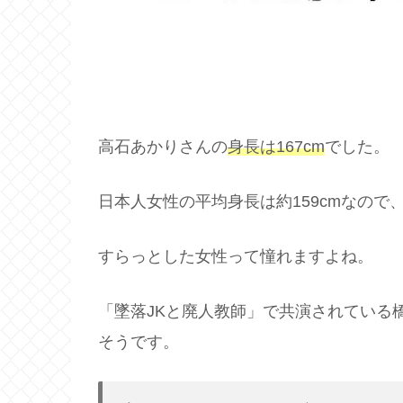
高石あかりさんの
身長は
167cm
でした。
日本人女性の平均身長は約159cmなの
すらっとした女性って憧れますよね。
「墜落JKと廃人教師」で共演されている橋
そうです。