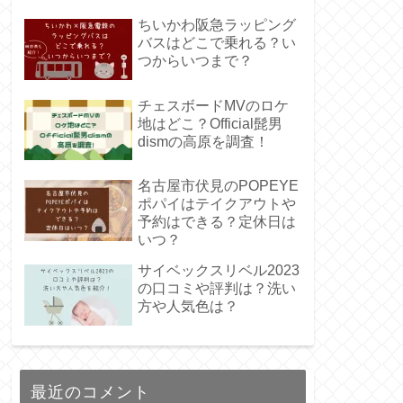
ちいかわ阪急ラッピング
バスはどこで乗れる？い
つからいつまで？
チェスボードMVのロケ
地はどこ？Official髭男
dismの高原を調査！
名古屋市伏見のPOPEYE
ポパイはテイクアウトや
予約はできる？定休日は
いつ？
サイベックスリベル2023
の口コミや評判は？洗い
方や人気色は？
最近のコメント