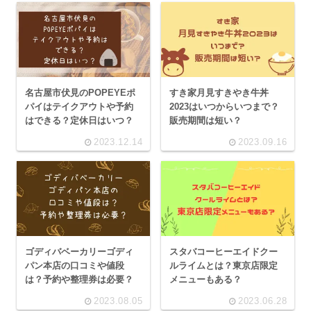
名古屋市伏見のPOPEYEポ
すき家月見すきやき牛丼
パイはテイクアウトや予約
2023はいつからいつまで？
はできる？定休日はいつ？
販売期間は短い？
2023.12.14
2023.09.16
ゴディバベーカリーゴディ
スタバコーヒーエイドクー
パン本店の口コミや値段
ルライムとは？東京店限定
は？予約や整理券は必要？
メニューもある？
2023.08.05
2023.06.28