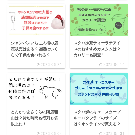
シャンパンいちご大福の店
スタバ抹茶ティーラテアイ
頭販売はある？値段はいく
スのおすすめカスタムは？
らで子供も食べれる？
カロリーも調査！
2023.06.21
2023.06.14
とんかつあさくらの閉店理
スタバ蝶のキャニスターブ
由は？待ち時間も行列も倍
ルーバタフライのサイズ
以上に！
は？オンラインで買える？
2023.06.04
2023.05.31