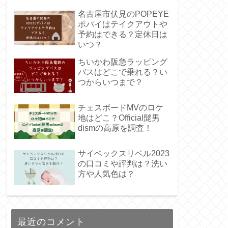
名古屋市伏見のPOPEYE
ポパイはテイクアウトや
予約はできる？定休日は
いつ？
ちいかわ阪急ラッピング
バスはどこで乗れる？い
つからいつまで？
チェスボードMVのロケ
地はどこ？Official髭男
dismの高原を調査！
サイベックスリベル2023
の口コミや評判は？洗い
方や人気色は？
最近のコメント