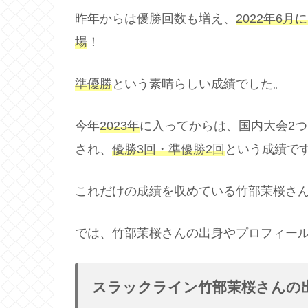
昨年からは優勝回数も増え、
2022年6
場
！
準優勝
という素晴らしい成績でした。
今年
2023年
に入ってからは、国内大会2つ
され、
優勝3回・準優勝2回
という成績で
これだけの成績を収めている竹部茉桜さ
では、竹部茉桜さんの出身やプロフィー
スラックライン竹部茉桜さんの