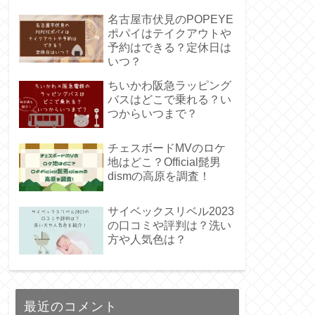
名古屋市伏見のPOPEYE
ポパイはテイクアウトや
予約はできる？定休日は
いつ？
ちいかわ阪急ラッピング
バスはどこで乗れる？い
つからいつまで？
チェスボードMVのロケ
地はどこ？Official髭男
dismの高原を調査！
サイベックスリベル2023
の口コミや評判は？洗い
方や人気色は？
最近のコメント